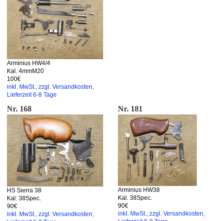
Arminius HW4/4
Kal. 4mmM20
100€
inkl. MwSt., zzgl. Versandkosten,
Lieferzeit 6-8 Tage
Nr. 168
Nr. 181
Arminius HW38
HS Sierra 38
Kal. 38Spec.
Kal. 38Spec.
90€
90€
inkl. MwSt., zzgl. Versandkosten,
inkl. MwSt., zzgl. Versandkosten,