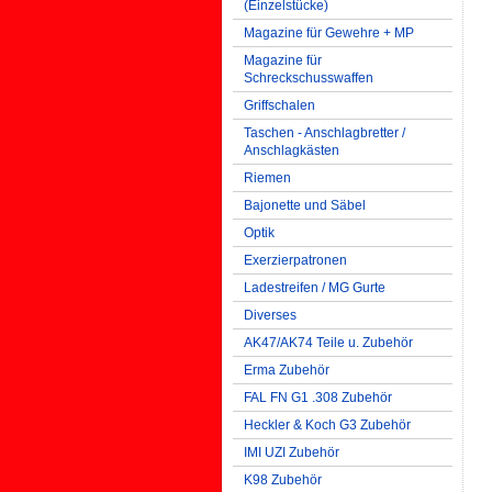
(Einzelstücke)
Magazine für Gewehre + MP
Magazine für
Schreckschusswaffen
Griffschalen
Taschen - Anschlagbretter /
Anschlagkästen
Riemen
Bajonette und Säbel
Optik
Exerzierpatronen
Ladestreifen / MG Gurte
Diverses
AK47/AK74 Teile u. Zubehör
Erma Zubehör
FAL FN G1 .308 Zubehör
Heckler & Koch G3 Zubehör
IMI UZI Zubehör
K98 Zubehör