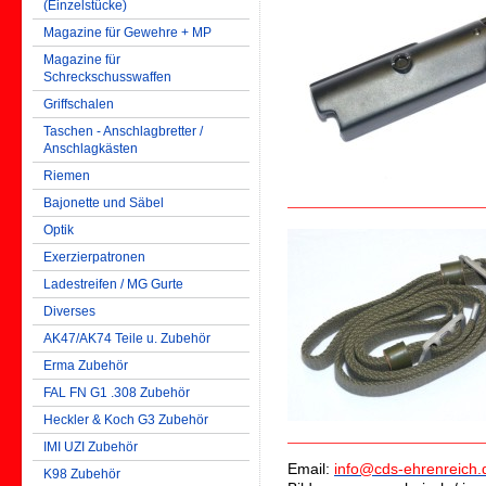
(Einzelstücke)
Magazine für Gewehre + MP
Magazine für
Schreckschusswaffen
Griffschalen
Taschen - Anschlagbretter /
Anschlagkästen
Riemen
Bajonette und Säbel
Optik
Exerzierpatronen
Ladestreifen / MG Gurte
Diverses
AK47/AK74 Teile u. Zubehör
Erma Zubehör
FAL FN G1 .308 Zubehör
Heckler & Koch G3 Zubehör
IMI UZI Zubehör
Email:
info@cds-ehrenreich.
K98 Zubehör