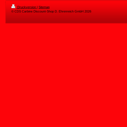
Druckversion
|
Sitemap
© CDS Carbine Discount-Shop D. Ehrenreich GmbH 2026