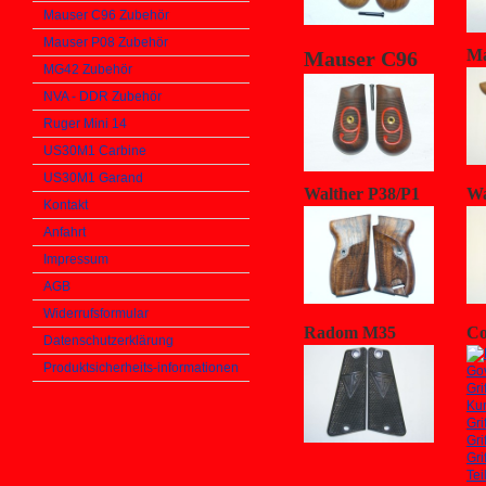
Mauser C96 Zubehör
Mauser P08 Zubehör
Ma
Mauser C96
MG42 Zubehör
NVA - DDR Zubehör
Ruger Mini 14
US30M1 Carbine
US30M1 Garand
Walther P38/P1
Wa
Kontakt
Anfahrt
Impressum
AGB
Widerrufsformular
Radom M35
Co
Datenschutzerklärung
Produktsicherheits-informationen