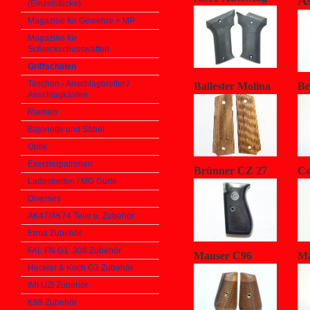
A
(Einzelstücke)
Magazine für Gewehre + MP
Magazine für
Schreckschusswaffen
Griffschalen
Taschen - Anschlagbretter /
Ballester Molina
Be
Anschlagkästen
Riemen
Bajonette und Säbel
Optik
Exerzierpatronen
Brünner CZ 27
Co
Ladestreifen / MG Gurte
Diverses
AK47/AK74 Teile u. Zubehör
Erma Zubehör
FAL FN G1 .308 Zubehör
Mauser C96
Ma
Heckler & Koch G3 Zubehör
IMI UZI Zubehör
K98 Zubehör