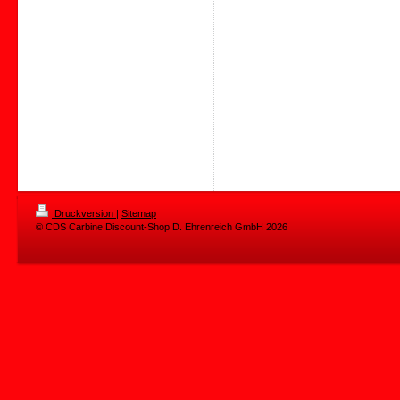
Druckversion
|
Sitemap
© CDS Carbine Discount-Shop D. Ehrenreich GmbH 2026