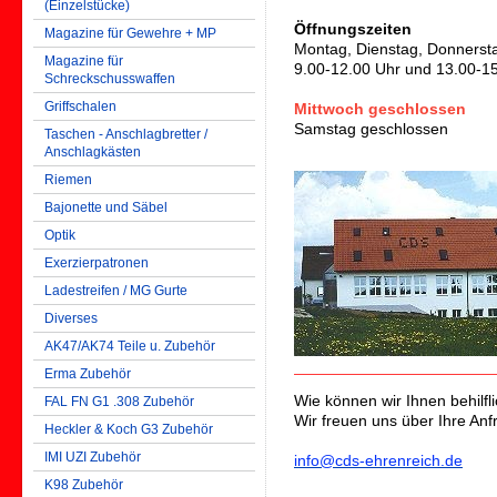
(Einzelstücke)
Öffnungszeiten
Magazine für Gewehre + MP
Montag, Dienstag, Donnersta
Magazine für
9.00-12.00 Uhr und 13.00-1
Schreckschusswaffen
Griffschalen
Mittwoch geschlossen
Samstag geschlossen
Taschen - Anschlagbretter /
Anschlagkästen
Riemen
Bajonette und Säbel
Optik
Exerzierpatronen
Ladestreifen / MG Gurte
Diverses
AK47/AK74 Teile u. Zubehör
Erma Zubehör
Wie können wir Ihnen behilfl
FAL FN G1 .308 Zubehör
Wir freuen uns über Ihre Anf
Heckler & Koch G3 Zubehör
IMI UZI Zubehör
info@cds-ehrenreich.de
K98 Zubehör