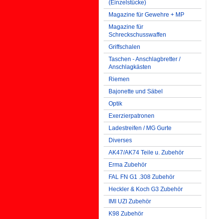
(Einzelstücke)
Magazine für Gewehre + MP
Magazine für
Schreckschusswaffen
Griffschalen
Taschen - Anschlagbretter /
Anschlagkästen
Riemen
Bajonette und Säbel
Optik
Exerzierpatronen
Ladestreifen / MG Gurte
Diverses
AK47/AK74 Teile u. Zubehör
Erma Zubehör
FAL FN G1 .308 Zubehör
Heckler & Koch G3 Zubehör
IMI UZI Zubehör
K98 Zubehör