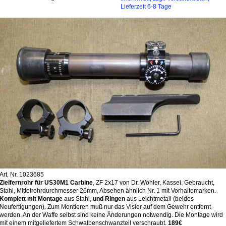
Lieferzeit 6-8 Tage
Art. Nr. 1023685
Zielfernrohr für US30M1 Carbine
, ZF 2x17 von Dr. Wöhler, Kassel. Gebraucht,
Stahl, Mittelrohrdurchmesser 26mm, Absehen ähnlich Nr. 1 mit Vorhaltemarken.
Komplett mit Montage
aus Stahl,
und Ringen
aus Leichtmetall (beides
Neufertigungen). Zum Montieren muß nur das Visier auf dem Gewehr entfernt
werden. An der Waffe selbst sind keine Änderungen notwendig. Die Montage wird
mit einem mitgeliefertem Schwalbenschwanzteil verschraubt.
189€